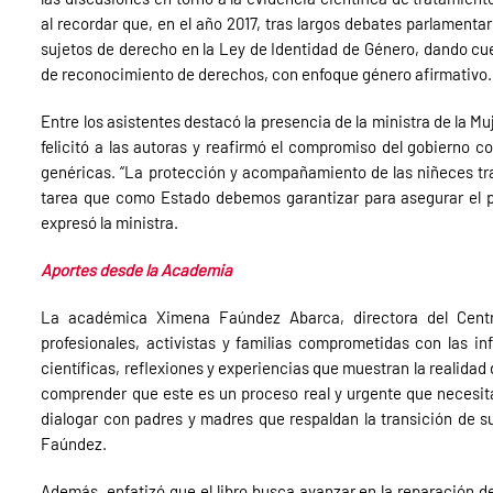
al recordar que, en el año 2017, tras largos debates parlament
sujetos de derecho en la
Ley de Identidad de Género, dando cuen
de reconocimiento de derechos, con enfoque género afirmativo.
Entre los asistentes destacó la presencia de la ministra de la Mu
felicitó a las autoras y reafirmó el compromiso del gobierno c
genéricas. “La protección y acompañamiento de las niñeces tran
tarea que como Estado debemos garantizar para asegurar el ple
expresó la ministra.
Aportes desde la Academia
La académica Ximena Faúndez Abarca, directora del Centr
profesionales, activistas y familias comprometidas con las in
científicas, reflexiones y experiencias que muestran la realidad 
comprender que este es un proceso real y urgente que neces
dialogar con padres y madres que respaldan la transición de su
Faúndez.
Además, enfatizó que el libro busca avanzar en la reparación d