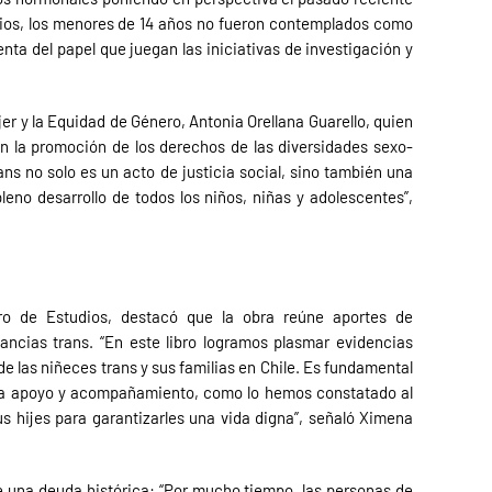
arios, los menores de 14 años no fueron contemplados como
ta del papel que juegan las iniciativas de investigación y
jer y la Equidad de Género, Antonia Orellana Guarello, quien
on la promoción de los derechos de las diversidades sexo-
s no solo es un acto de justicia social, sino también una
no desarrollo de todos los niños, niñas y adolescentes”,
o de Estudios, destacó que la obra reúne aportes de
fancias trans. “En este libro logramos plasmar evidencias
de las niñeces trans y sus familias en Chile. Es fundamental
ita apoyo y acompañamiento, como lo hemos constatado al
s hijes para garantizarles una vida digna”, señaló Ximena
e una deuda histórica: “Por mucho tiempo, las personas de