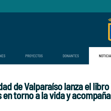
NES
PROYECTOS
DONANTES
NOTICI
d de Valparaíso lanza el libro 
s en torno a la vida y acompaña