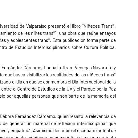
versidad de Valparaíso presentó el libro “Niñeces Trans*:
ñamiento de les niñes trans*”, una obra que reúne ensayos
ñas y adolescentes trans*. Esta publicación forma parte de
tro de Estudios Interdisciplinarios sobre Cultura Política,
 Fernández Cárcamo, Lucha Leftraru Venegas Navarrete y
ia que busca visibilizar las realidades de las niñeces trans*
zado el día en que se conmemora el Día Internacional de la
ntre el Centro de Estudios de la UV y el Parque por la Paz
duelo por aquellas personas que son parte de la memoria del
 Débora Fernández Cárcamo, quien resaltó la relevancia de
 de generar un material de reflexión interdisciplinar que
tivo y empático”
. Asimismo describió el escenario actual de
os hormonales
poniendo en perspectiva el pasado reciente