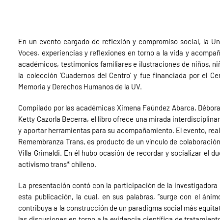
En un evento cargado de reflexión y compromiso social, la Uni
Voces, experiencias y reflexiones en torno a la vida y acompa
académicos, testimonios familiares e ilustraciones de niños, ni
la colección ‘Cuadernos del Centro’ y fue financiada por el Cen
Memoria y Derechos Humanos de la UV.
Compilado por las académicas Ximena Faúndez Abarca, Débora
Ketty Cazorla Becerra, el libro ofrece una mirada interdisciplinar
y aportar herramientas para su acompañamiento. El evento, reali
Remembranza Trans, es producto de un vínculo de colaboración e
Villa Grimaldi. En él hubo ocasión de recordar y socializar el 
activismo trans* chileno.
La presentación contó con la participación de la investigadora
esta publicación, la cual, en sus palabras,
“
surge con el ánimo
contribuya a la construcción de un paradigma social más equita
las discusiones en torno a la evidencia científica de
tratamient