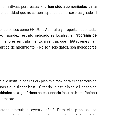
normativas, pero estas «
no han sido acompañadas
de la
 de identidad que no se corresponde con el sexo asignado al
 —donde países como EE.UU. o Australia ya reportan que hasta
—, Faúndez rescató indicadores locales: el
Programa de
41 menores en tratamiento, mientras que 1.199 jóvenes han
partida de nacimiento. «No son solo datos, son indicadores
l e institucional es el «piso mínimo» para el desarrollo de
enas sigue siendo hostil. Citando un estudio de la Unesco de
rsidades sexogenéricas ha escuchado insultos homofóbicos
ectamente.
Estado promulgue leyes», señaló. Para ello, propuso una