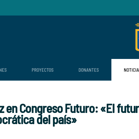
NES
PROYECTOS
DONANTES
NOTICI
en Congreso Futuro: «El futuro
ocrática del país»