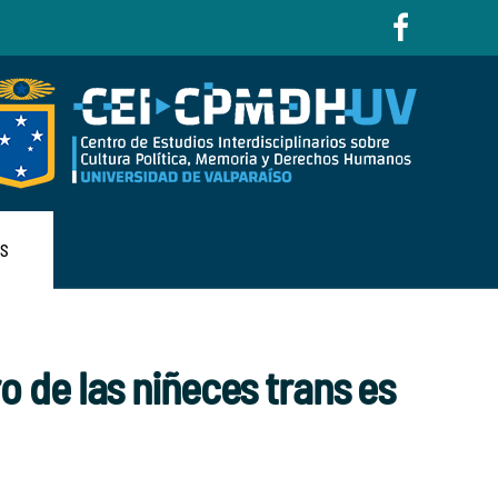
AS
 de las niñeces trans es