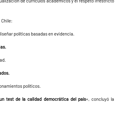
alización de currículos académicos y el respeto irrestricto
 Chile:
iseñar políticas basadas en evidencia.
ias.
ad.
ados.
onamientos políticos.
un test de la calidad democrática del país
«, concluyó la